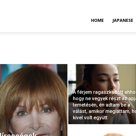
HOME
JAPANESE
A férjem ragaszkodott ahho
hogy ne vegyek részt az apj
temetésén, én adtam be a
válást, amikor megláttam, h
kivel volt együtt