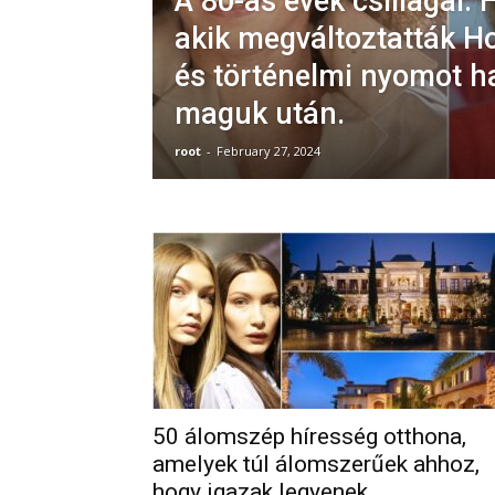
A 80-as évek csillagai: 
akik megváltoztatták H
és történelmi nyomot h
maguk után.
root
-
February 27, 2024
50 álomszép híresség otthona,
amelyek túl álomszerűek ahhoz,
hogy igazak legyenek