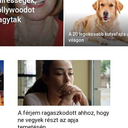
Hírességek,
ollywoodot
agytak
A 20 legokosabb kutyafajta 
világon
A férjem ragaszkodott ahhoz, hogy
ne vegyek részt az apja
temetésén,...