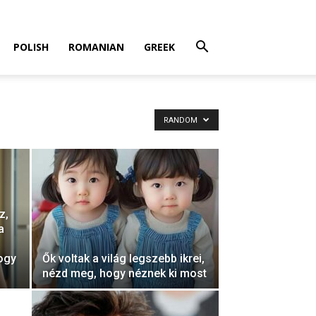
POLISH
ROMANIAN
GREEK
RANDOM
z,
a
ogy
Ők voltak a világ legszebb ikrei,
nézd meg, hogy néznek ki most