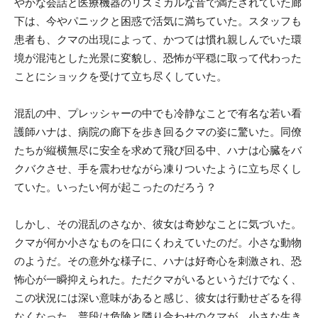
やかな会話と医療機器のリズミカルな音で満たされていた廊
下は、今やパニックと困惑で活気に満ちていた。スタッフも
患者も、クマの出現によって、かつては慣れ親しんでいた環
境が混沌とした光景に変貌し、恐怖が平穏に取って代わった
ことにショックを受けて立ち尽くしていた。
混乱の中、プレッシャーの中でも冷静なことで有名な若い看
護師ハナは、病院の廊下を歩き回るクマの姿に驚いた。同僚
たちが縦横無尽に安全を求めて飛び回る中、ハナは心臓をバ
クバクさせ、手を震わせながら凍りついたように立ち尽くし
ていた。いったい何が起こったのだろう？
しかし、その混乱のさなか、彼女は奇妙なことに気づいた。
クマが何か小さなものを口にくわえていたのだ。小さな動物
のようだ。その意外な様子に、ハナは好奇心を刺激され、恐
怖心が一瞬抑えられた。ただクマがいるというだけでなく、
この状況には深い意味があると感じ、彼女は行動せざるを得
なくなった。普段は危険と隣り合わせのクマが、小さな生き