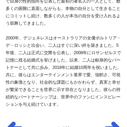
で自身の性的指向を公表した最初の著名人の一人として、数
多くの困難に直面しながらも、本物の自分として生きること
にコミットし続け、数多くの人が本当の自分を受け入れるよ
う鼓舞してきました。
2000年、デジェネレスはオーストラリアの女優ポルトリア・
デ・ロッシと出会い、二人はすぐに深い絆を築きました。5
年後、二人は正式に交際を公表し、2008年にロサンゼルスで
記憶に残る結婚式を挙げました。以来、二人は献身的なパー
トナーとして共に歩み、2018年に結婚10周年を祝いました。
共に、彼らはエンターテインメント業界で愛、強靭さ、可視
性の象徴となり、社会的な課題にもかかわらず、真実と幸せ
が繁栄できることを世界に示す存在となりました。彼らの持
続的なパートナーシップは、世界中のファンにインスピレー
ションを与え続けています。