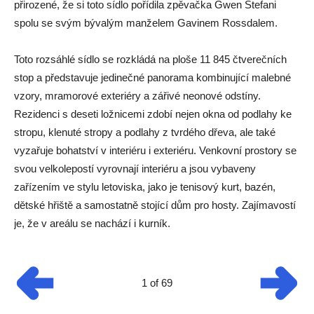
přirozené, že si toto sídlo pořídila zpěvačka Gwen Stefani
spolu se svým bývalým manželem Gavinem Rossdalem.
Toto rozsáhlé sídlo se rozkládá na ploše 11 845 čtverečních
stop a představuje jedinečné panorama kombinující malebné
vzory, mramorové exteriéry a zářivé neonové odstíny.
Rezidenci s deseti ložnicemi zdobí nejen okna od podlahy ke
stropu, klenuté stropy a podlahy z tvrdého dřeva, ale také
vyzařuje bohatství v interiéru i exteriéru. Venkovní prostory se
svou velkolepostí vyrovnají interiéru a jsou vybaveny
zařízením ve stylu letoviska, jako je tenisový kurt, bazén,
dětské hřiště a samostatně stojící dům pro hosty. Zajímavostí
je, že v areálu se nachází i kurník.
1 of 69