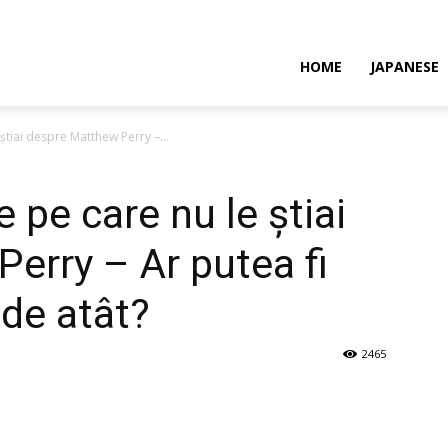
HOME
JAPANESE
știai despre Matthew Perry –...
e pe care nu le știai
erry – Ar putea fi
 de atât?
2465