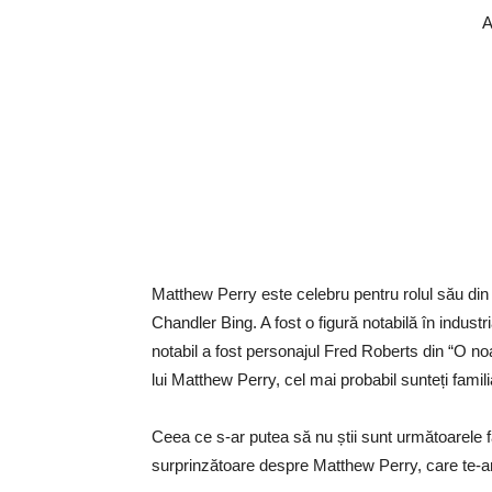
A
Matthew Perry este celebru pentru rolul său din în
Chandler Bing. A fost o figură notabilă în industr
notabil a fost personajul Fred Roberts din “O no
lui Matthew Perry, cel mai probabil sunteți famili
Ceea ce s-ar putea să nu știi sunt următoarele f
surprinzătoare despre Matthew Perry, care te-ar