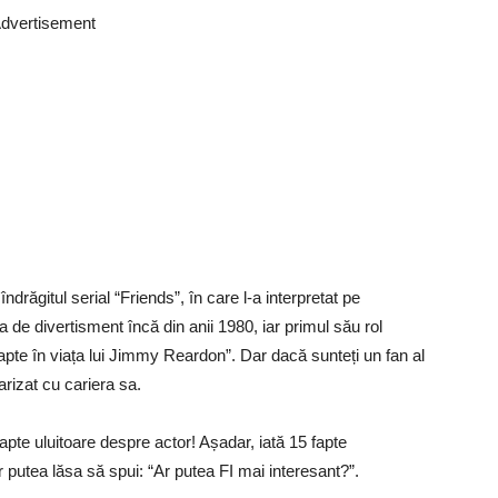
dvertisement
drăgitul serial “Friends”, în care l-a interpretat pe
ia de divertisment încă din anii 1980, iar primul său rol
apte în viața lui Jimmy Reardon”. Dar dacă sunteți un fan al
arizat cu cariera sa.
apte uluitoare despre actor! Așadar, iată 15 fapte
 putea lăsa să spui: “Ar putea FI mai interesant?”.