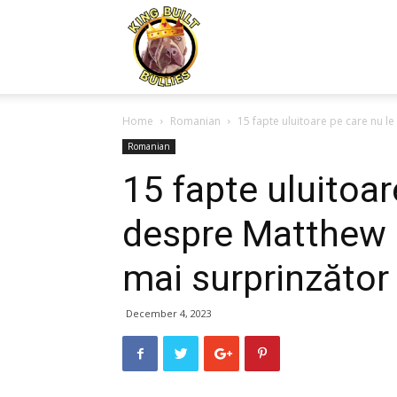
Kingbuiltbullies.com
Home
Romanian
15 fapte uluitoare pe care nu le 
Romanian
15 fapte uluitoar
despre Matthew P
mai surprinzător
December 4, 2023